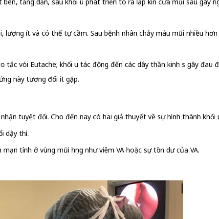
n, tăng dần, sau khối u phát triển to ra lấp kín cửa mũi sau gây ngh
 lượng ít và có thể tự cầm. Sau bệnh nhân chảy máu mũi nhiều hơn
 tắc vòi Eutache; khối u tác động đến các dây thần kinh sọ gây đau đầ
hứng này tương đối ít gặp.
hận tuyệt đối. Cho đến nay có hai giả thuyết về sự hình thành khối 
i dậy thì.
êm mạn tính ở vùng mũi họng như viêm VA hoặc sự tồn dư của VA.