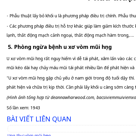
- Phẫu thuật lấy bỏ khối u là phương pháp điều trị chính. Phẫu t
- Các phương pháp điều trị hỗ trợ khác giúp làm giảm kích thước k
lạnh, thắt động mạch cảnh ngoại, thắt động mạch hàm trong,….
5. Phòng ngừa bệnh u xơ vòm mũi họng
U xơ vòm mũi họng rất nguy hiểm vì dễ tái phát, xâm lấn vào các 
mũi kéo dài hay chảy máu mũi tái phát nhiều lần để phát hiện và c
"U xơ vòm mũi họng gặp chủ yếu ở nam giới trong độ tuổi dậy thì
phát hiện và chữa trị kịp thời. Cần phải lấy khối u càng sớm càng
(Hình ảnh tổng hợp từ deannawharwood.com, bacsiviemmuiviemxoa
Số lần xem: 1943
BÀI VIẾT LIÊN QUAN
Ung thư vòm mũi họng