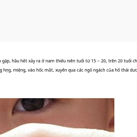
 gặp, hầu hết xảy ra ở nam thiếu niên tuổi từ 15 – 20, trên 20 tuổi 
g họng, miệng, vào hốc mắt, xuyên qua các ngỏ ngách của hố thái dư