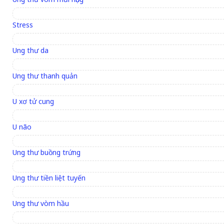
Stress
Ung thư da
Ung thư thanh quản
U xơ tử cung
U não
Ung thư buồng trứng
Ung thư tiền liệt tuyến
Ung thư vòm hầu