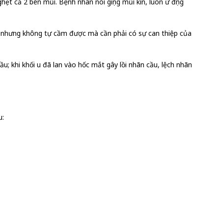
ẹt cả 2 bên mũi. Bệnh nhân nói giọng mũi kín, luôn ứ đọng
 nhưng không tự cầm được mà cần phải có sự can thiệp của
u; khi khối u đã lan vào hốc mắt gây lồi nhãn cầu, lệch nhãn
u: