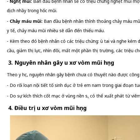
-
Nghẹt mũi:
Ban đầu bệnh nhân sẽ có triệu chứng nghẹt mũi một bê
dịch nhầy trong hốc mũi.
-
Chảy máu mũi:
Ban đầu bệnh nhân thỉnh thoảng chảy máu mũi,
y tế, chảy máu mũi nhiều sẽ dẫn đến thiếu máu.
- Kèm theo đó bệnh nhân có các triệu chứng: ù tai và nghe kém do
cầu, giảm thị lực, nhìn đôi, mất một phần thị trường, các triệu c
3. Nguyên nhân gây u xơ vòm mũi họng
Theo y học, nguyên nhân gây bệnh chưa có thuyết nào được công n
- Do rối loạn nội tiết tố sinh dục ở trẻ em nam trong giai đoạn tuổ
- Do sự kích thích cốt mạc ở vùng nền sọ, có thể xuất phát từ vi
4. Điều trị u xơ vòm mũi họng