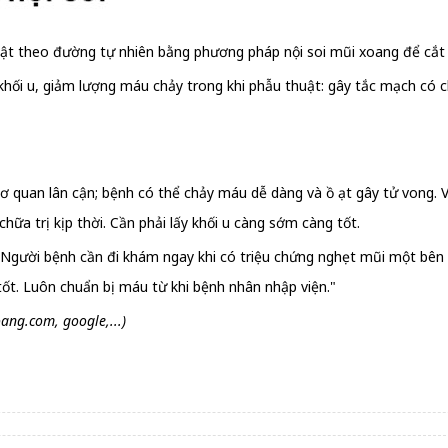
huật theo đường tự nhiên bằng phương pháp nội soi mũi xoang để cắt b
hối u, giảm lượng máu chảy trong khi phẫu thuật: gây tắc mạch có chọn
cơ quan lân cận; bệnh có thể chảy máu dễ dàng và ồ ạt gây tử vong. 
hữa trị kịp thời. Cần phải lấy khối u càng sớm càng tốt.
. Người bệnh cần đi khám ngay khi có triệu chứng nghẹt mũi một bên 
 tốt. Luôn chuẩn bị máu từ khi bệnh nhân nhập viện."
ng.com, google,...)