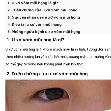
1. U xơ vòm mũi họng là gì?
2. Triệu chứng của u xơ vòm mũi họng
3. Nguyên nhân gây u xơ vòm mũi họng
4. Điều trị u xơ vòm mũi họng
5. Phòng ngừa bệnh u xơ vòm mũi họng
1. U xơ vòm mũi họng là gì?
U xơ vòm mũi họng là 1 khối u mạch máu lành tính, tương đối hiếm
theo nhiều hướng lan vào các hốc mũi, xoang mặt, lan xuống vùn
có thể gây tử vong nếu không phát hiện kịp thời.
2. Triệu chứng của u xơ vòm mũi họng