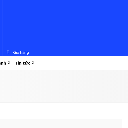
Giỏ hàng
ệnh
Tin tức