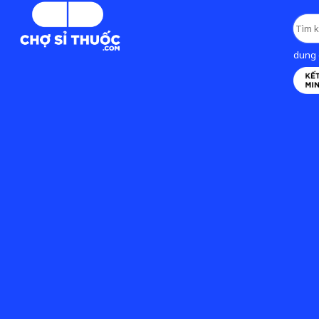
dung d