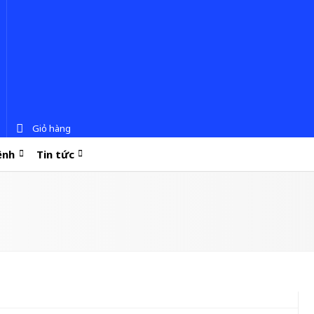
Giỏ hàng
ệnh
Tin tức