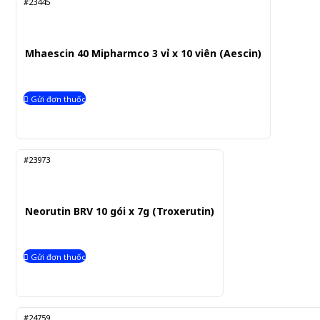
#23445
Mhaescin 40 Mipharmco 3 vỉ x 10 viên (Aescin)
Gửi đơn thuốc
#23973
Neorutin BRV 10 gói x 7g (Troxerutin)
Gửi đơn thuốc
#24759