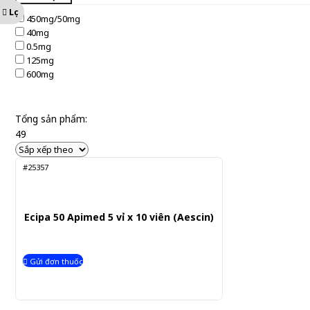
Lọc
450mg/50mg
40mg
0.5mg
125mg
600mg
Tổng sản phẩm:
49
#25357
Ecipa 50 Apimed 5 vỉ x 10 viên (Aescin)
Gửi đơn thuốc