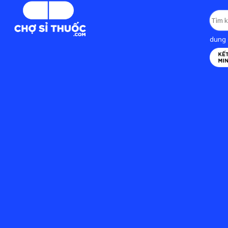
dung d