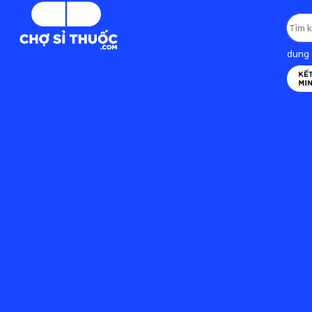
dung d