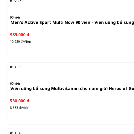
#15327
90 viên
Men's Active Sport Multi Now 90 viên - Viên uống bổ sun
989.000 đ
10,989 đ/Viên
#13001
60 viên
Viên uống bổ sung Multivitamin cho nam giới Herbs of Gol
530.000 đ
8,833 đ/Viên
#13056