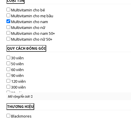
LOẠI TIN
Multivitamin cho bé
Multivitamin cho mẹ bầu
Multivitamin cho nam
Multivitamin cho nữ
Multivitamin cho nam 50+
Multivitamin cho nữ 50+
QUY CÁCH ĐÓNG GÓI
30 viên
50 viên
60 viên
90 viên
120 viên
300 viên
30 gói
Mở rộng/Ẩn bớt
Mở rộng/Ẩn bớt
THƯƠNG HIỆU
Blackmores