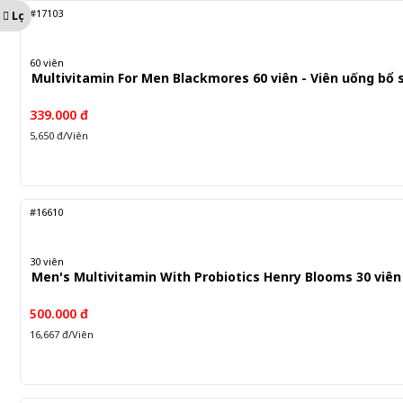
#17103
Lọc
60 viên
Multivitamin For Men Blackmores 60 viên - Viên uống bổ
339.000 đ
5,650 đ/Viên
#16610
30 viên
Men's Multivitamin With Probiotics Henry Blooms 30 viên
500.000 đ
16,667 đ/Viên