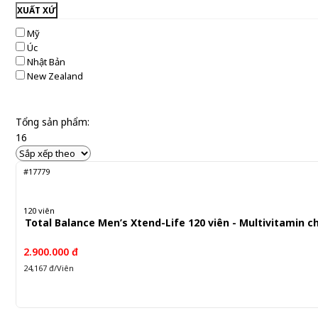
XUẤT XỨ
Mỹ
Úc
Nhật Bản
New Zealand
Tổng sản phẩm:
16
#17779
120 viên
Total Balance Men’s Xtend-Life 120 viên - Multivitamin c
2.900.000 đ
24,167 đ/Viên