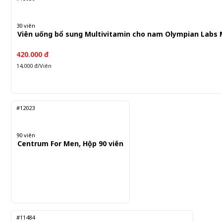
30 viên
Viên uống bổ sung Multivitamin cho nam Olympian Labs M
420.000 đ
14,000 đ/Viên
#12023
90 viên
Centrum For Men, Hộp 90 viên
#11484