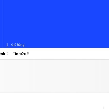
Giỏ hàng
ệnh
Tin tức