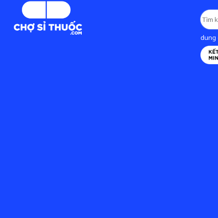
dung d