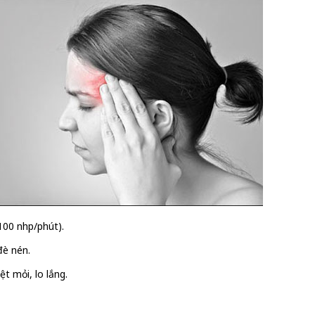
00 nhịp/phút).
đè nén.
t mỏi, lo lắng.