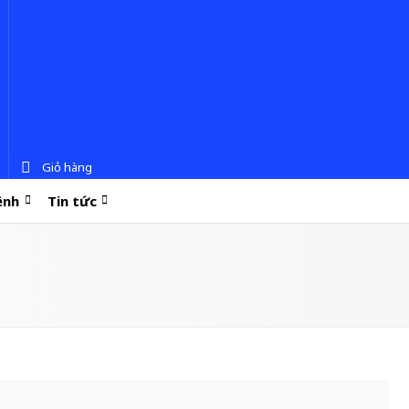
Giỏ hàng
ệnh
Tin tức