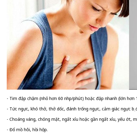
- Tim đập chậm (nhỏ hơn 60 nhịp/phút) hoặc đập nhanh (lớn hơn 1
- Tức ngực, khó thở, thở dốc, đánh trống ngực, cảm giác ngực bị 
- Choáng váng, chóng mặt, ngất xỉu hoặc gần ngất xỉu, yếu ớt, mệ
- Đổ mồ hôi, hồi hộp.