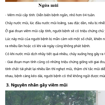
- Viêm mũi cấp tính: Diễn biến bệnh ngắn, nhỏ hơn 04 tuần.
Chảy nước mũi, lúc đầu nước mũi loãng, sau đặc dần, nếu bị nhi
Ở giai đoạn viêm mũi cấp tính, người bệnh sẽ có triệu chứng chủ
Lúc này mũi của người bệnh bị mẫn cảm với một số chất, khiến niê
ra nhiều lần hoặc có khi vài ngày cũng không phát bệnh.
Có khi nước mũi dịch nhầy tiết quá nhiều, chảy xuống họng gây r
- Giai đoạn mạn tính cũng có những triệu chứng giống với giai đo
tính chất tái phát lại nhiều lần thì nghẹt mũi, thậm chí tắc mũi d
nhau, bệnh càng kéo dài, người bệnh có thể không ngửi được mùi
3. Nguyên nhân gây viêm mũi