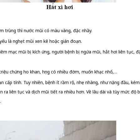
ễm trùng thì nước mũi có màu vàng, đặc nhầy.
 yếu là nghẹt mũi xen kẽ hoặc gián đoạn.
m mạc mũi bị kích ứng, người bệnh bị ngứa mũi, hắt hơi liên tục, đặc
a triệu chứng ho khan, họng có nhiều đờm, muốn khạc nhổ,…
ạn cấp tính. Tuy nhiên, bệnh ít rầm rộ, nhẹ nhàng, như nặng đầu, kém
iễn ra liên tục và dịch mũi tiết ra nhiều hơn. Về lâu dài và tùy mức 
.