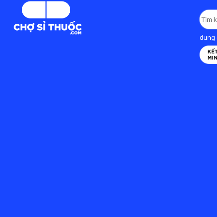
dung d