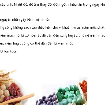
ấp tính. Nhiệt độ, độ ẩm thay đổi đột ngột, nhiều lần trong ngày kh
là nguyên nhân gây bệnh viêm mũi.
ường sống không sạch tạo điều kiện cho vi khuẩn, virus, nấm mốc ph
 niêm mạc mũi bị xơ hóa rất dễ dẫn đến xung huyết, phù nề niêm mạc
n, viêm họng... cũng có thể dẫn đến bị viêm mũi.
ời lớn tuổi.