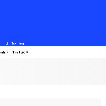
Giỏ hàng
ệnh
Tin tức