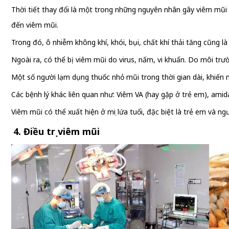
Thời tiết thay đổi là một trong những nguyên nhân gây viêm mũi c
đến viêm mũi.
Trong đó, ô nhiễm không khí, khói, bụi, chất khí thải tăng cũng 
Ngoài ra, có thể bị viêm mũi do virus, nấm, vi khuẩn. Do môi tr
Một số người lạm dụng thuốc nhỏ mũi trong thời gian dài, khiến
Các bệnh lý khác liên quan như: Viêm VA (hay gặp ở trẻ em), amida
Viêm mũi có thể xuất hiện ở mọi lứa tuổi, đặc biệt là trẻ em và ngư
4. Điều trị viêm mũi