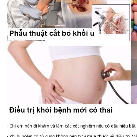
- Chị em nên đi khám và làm các xét nghiệm nếu có dấu hiệu bấ
- Khi bị polyp cổ tử cung không nên tự ý mua thuốc về điều trị. Vi