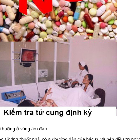
t thường ở vùng âm đạo.
ệc sử dụng thuốc phải có sự hướng dẫn của bác sĩ. Và nên điều trị poly