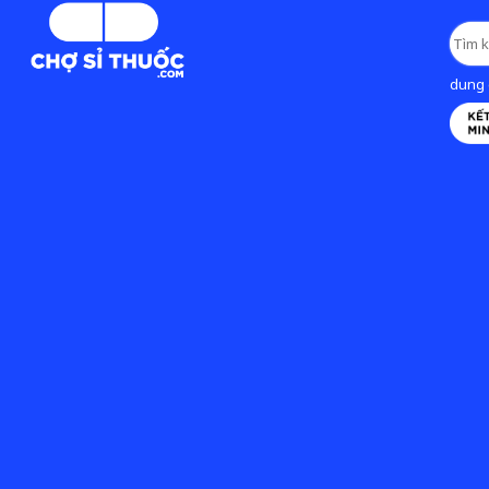
dung d