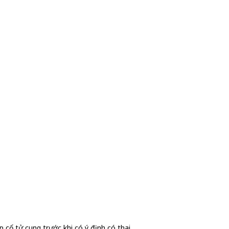
p cổ tử cung trước khi có ý định có thai.