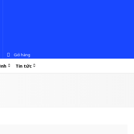
Giỏ hàng
ệnh
Tin tức