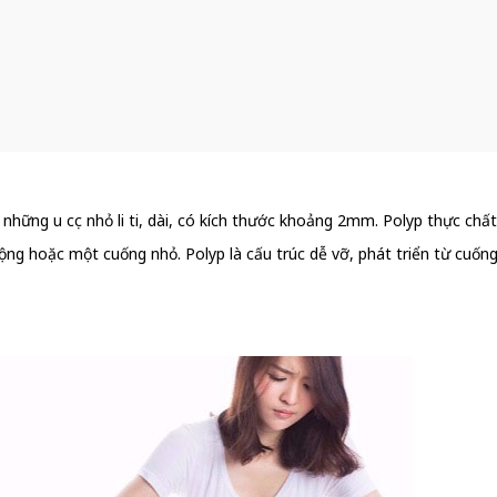
 những u cục nhỏ li ti, dài, có kích thước khoảng 2mm. Polyp thực ch
ộng hoặc một cuống nhỏ. Polyp là cấu trúc dễ vỡ, phát triển từ cuố