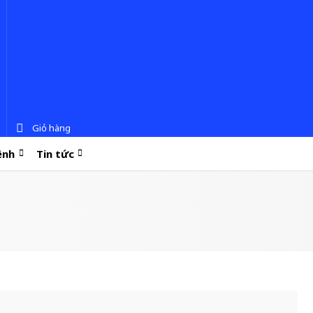
Giỏ hàng
ệnh
Tin tức