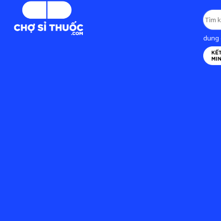
dung d