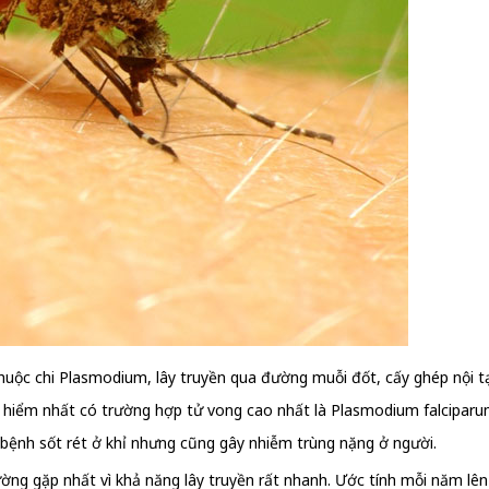
 thuộc chi Plasmodium, lây truyền qua đường muỗi đốt, cấy ghép nội 
iểm nhất có trường hợp tử vong cao nhất là Plasmodium falciparum và
bệnh sốt rét ở khỉ nhưng cũng gây nhiễm trùng nặng ở người.
ng gặp nhất vì khả năng lây truyền rất nhanh. Ước tính mỗi năm lên 