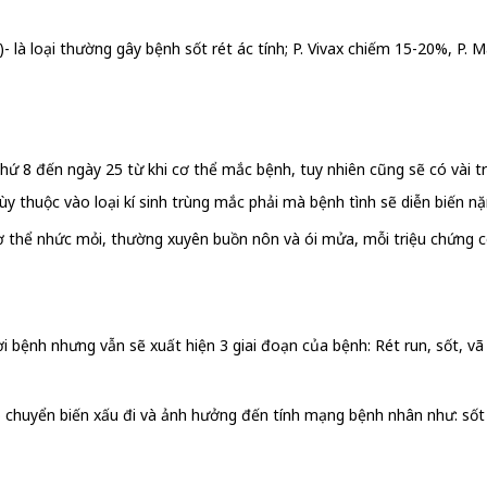
 là loại thường gây bệnh sốt rét ác tính; P. Vivax chiếm 15-20%, P. 
hứ 8 đến ngày 25 từ khi cơ thể mắc bệnh, tuy nhiên cũng sẽ có vài t
tùy thuộc vào loại kí sinh trùng mắc phải mà bệnh tình sẽ diễn biến n
cơ thể nhức mỏi, thường xuyên buồn nôn và ói mửa, mỗi triệu chứng c
bệnh nhưng vẫn sẽ xuất hiện 3 giai đoạn của bệnh: Rét run, sốt, vã
chuyển biến xấu đi và ảnh hưởng đến tính mạng bệnh nhân như: sốt cao li