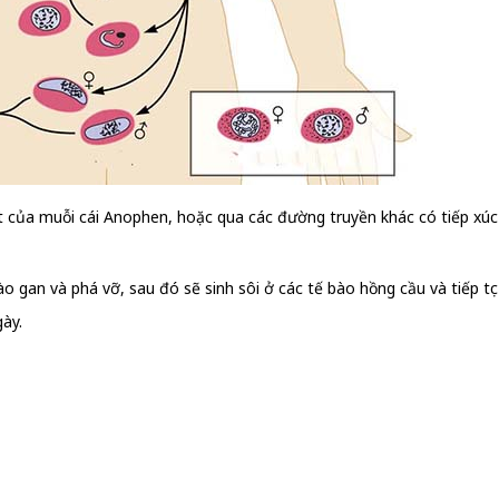
t của muỗi cái Anophen, hoặc qua các đường truyền khác có tiếp xú
ào gan và phá vỡ, sau đó sẽ sinh sôi ở các tế bào hồng cầu và tiếp tụ
gày.