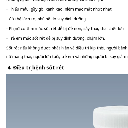
- Thiếu máu, gầy gò, xanh xao, niêm mạc mắt nhợt nhạt
- Có thể lách to, phù nề do suy dinh dưỡng.
- Phụ nữ có thai mắc sốt rét dễ bị đẻ non, sảy thai, thai chết lưu.
- Trẻ em mắc sốt rét dễ bị suy dinh dưỡng, chậm lớn.
Sốt rét nếu không được phát hiện và điều trị kịp thời, người bện
nữ mang thai, người lớn tuổi, trẻ em và những người bị suy giảm m
4. Điều trị bệnh sốt rét