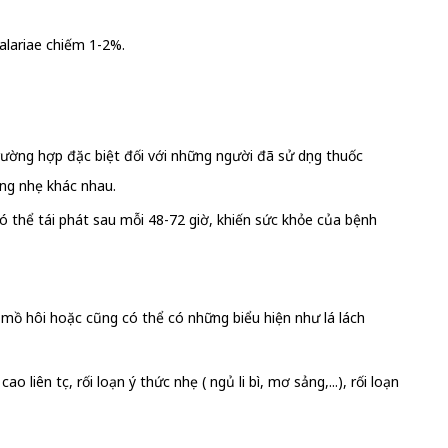
Malariae chiếm 1-2%.
rường hợp đặc biệt đối với những người đã sử dụng thuốc
ặng nhẹ khác nhau.
ó thể tái phát sau mỗi 48-72 giờ, khiến sức khỏe của bệnh
 mồ hôi hoặc cũng có thể có những biểu hiện như lá lách
ên tục, rối loạn ý thức nhẹ ( ngủ li bì, mơ sảng,...), rối loạn