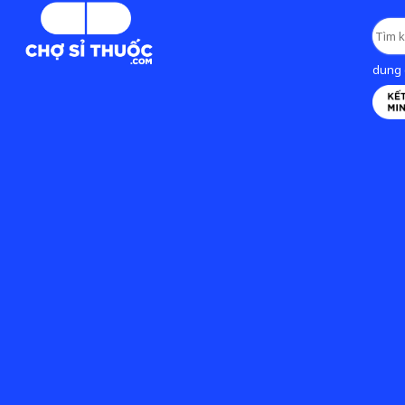
dung d