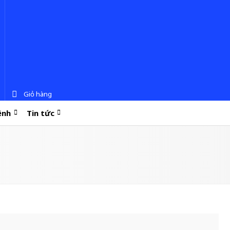
Giỏ hàng
ệnh
Tin tức