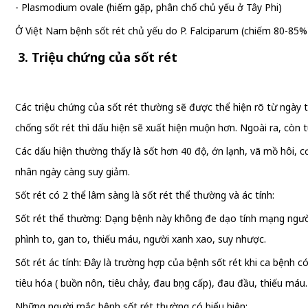
- Plasmodium ovale (hiếm gặp, phân chố chủ yếu ở Tây Phi)
Ở Việt Nam bệnh sốt rét chủ yếu do P. Falciparum (chiếm 80-85%)-
3. Triệu chứng của sốt rét
Các triệu chứng của sốt rét thường sẽ được thể hiện rõ từ ngày t
chống sốt rét thì dấu hiện sẽ xuất hiện muộn hơn. Ngoài ra, còn 
Các dấu hiện thường thấy là sốt hơn 40 độ, ớn lạnh, vã mồ hôi, 
nhân ngày càng suy giảm.
Sốt rét có 2 thể lâm sàng là sốt rét thể thường và ác tính:
Sốt rét thể thường: Dạng bệnh này không đe dạo tính mạng người 
phình to, gan to, thiếu máu, người xanh xao, suy nhược.
Sốt rét ác tính: Đây là trường hợp của bệnh sốt rét khi ca bệnh có 
tiêu hóa ( buồn nôn, tiêu chảy, đau bụng cấp), đau đầu, thiếu máu.
Những người mắc bệnh sốt rét thường có biểu hiện: