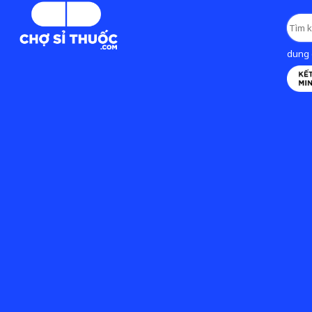
dung d