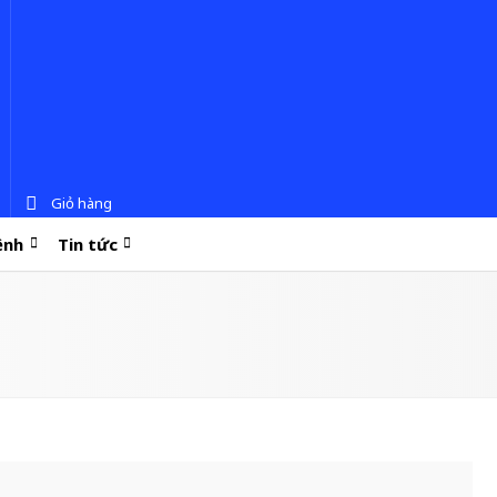
Giỏ hàng
ệnh
Tin tức