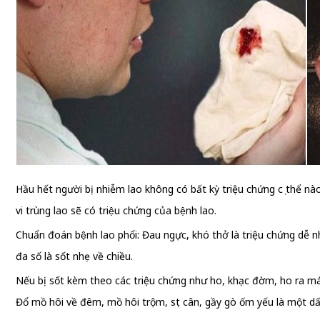
Hầu hết người bị nhiễm lao không có bất kỳ triệu chứng cụ thể nào, như
vi trùng lao sẽ có triệu chứng của bệnh lao.
Chuẩn đoán bệnh lao phổi: Đau ngực, khó thở là triệu chứng dễ
đa số là sốt nhẹ về chiều.
Nếu bị sốt kèm theo các triệu chứng như ho, khạc đờm, ho ra má
Đổ mồ hôi về đêm, mồ hôi trộm, sụt cân, gầy gò ốm yếu là một dấu