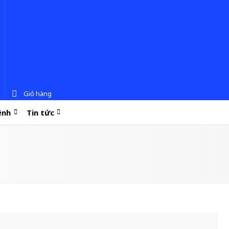
Giỏ hàng
ệnh
Tin tức