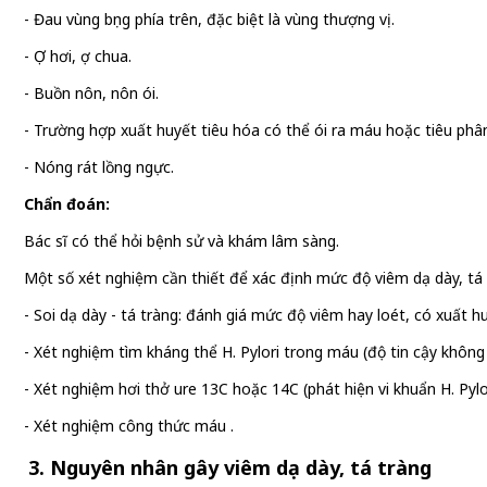
- Đau vùng bụng phía trên, đặc biệt là vùng thượng vị.
- Ợ hơi, ợ chua.
- Buồn nôn, nôn ói.
- Trường hợp xuất huyết tiêu hóa có thể ói ra máu hoặc tiêu phâ
- Nóng rát lồng ngực.
Chẩn đoán:
Bác sĩ có thể hỏi bệnh sử và khám lâm sàng.
Một số xét nghiệm cần thiết để xác định mức độ viêm dạ dày, tá 
- Soi dạ dày - tá tràng: đánh giá mức độ viêm hay loét, có xuất h
- Xét nghiệm tìm kháng thể H. Pylori trong máu (độ tin cậy không 
- Xét nghiệm hơi thở ure 13C hoặc 14C (phát hiện vi khuẩn H. Pylor
- Xét nghiệm công thức máu .
3. Nguyên nhân gây viêm dạ dày, tá tràng