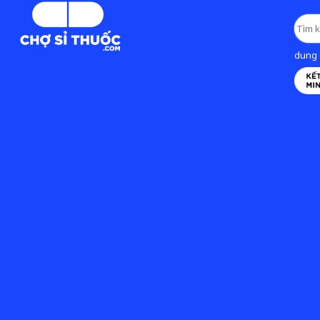
dung d