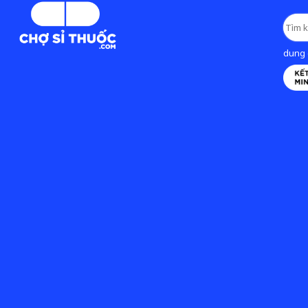
dung d