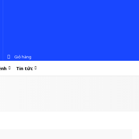
Giỏ hàng
ệnh
Tin tức