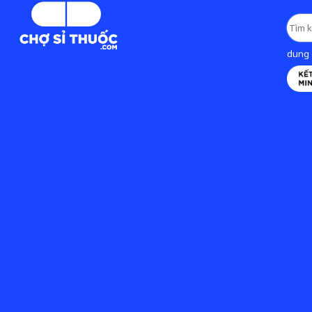
dung d