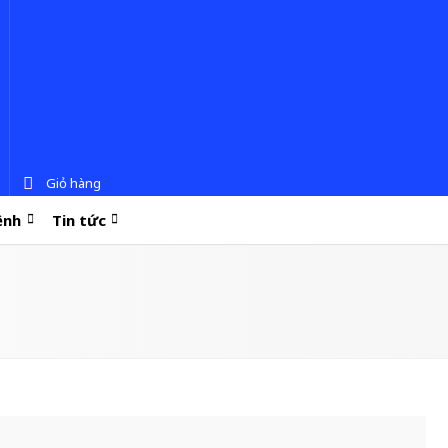
Giỏ hàng
ệnh
Tin tức