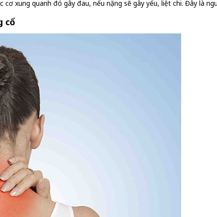
ác cơ xung quanh đó gây đau, nếu nặng sẽ gây yếu, liệt chi. Đây là n
g cổ