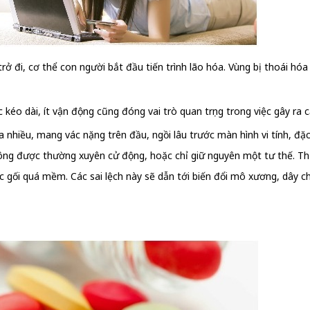
rở đi, cơ thể con người bắt đầu tiến trình lão hóa. Vùng bị thoái hó
 kéo dài, ít vận động cũng đóng vai trò quan trọng trong việc gây ra 
 nhiều, mang vác nặng trên đầu, ngồi lâu trước màn hình vi tính, đặc b
ông được thường xuyên cử động, hoặc chỉ giữ nguyên một tư thế. Thườn
oặc gối quá mềm. Các sai lệch này sẽ dẫn tới biến đổi mô xương, dây 