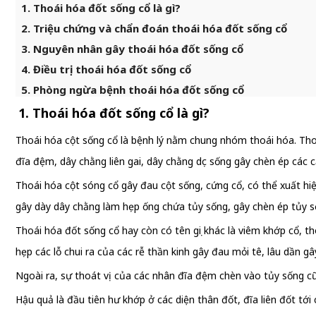
1. Thoái hóa đốt sống cổ là gì?
2. Triệu chứng và chẩn đoán thoái hóa đốt sống cổ
3. Nguyên nhân gây thoái hóa đốt sống cổ
4. Điều trị thoái hóa đốt sống cổ
5. Phòng ngừa bệnh thoái hóa đốt sống cổ
1. Thoái hóa đốt sống cổ là gì?
Thoái hóa cột sống cổ là bệnh lý nằm chung nhóm thoái hóa. Tho
đĩa đệm, dây chằng liên gai, dây chằng dọc sống gây chèn ép các c
Thoái hóa cột sóng cổ gây đau cột sống, cứng cổ, có thể xuất hiệ
gây dày dây chằng làm hẹp ống chứa tủy sống, gây chèn ép tủy sốn
Thoái hóa đốt sống cổ hay còn có tên gọi khác là viêm khớp cổ, th
hẹp các lỗ chui ra của các rễ thần kinh gây đau mỏi tê, lâu dần gây
Ngoài ra, sự thoát vị của các nhân đĩa đệm chèn vào tủy sống cũ
Hậu quả là đầu tiên hư khớp ở các diện thân đốt, đĩa liên đốt tới