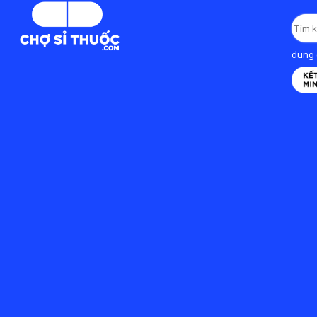
dung d