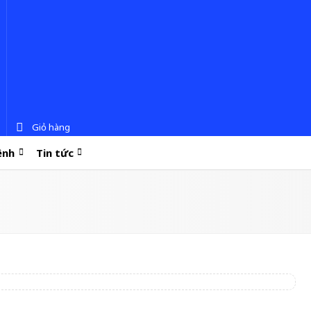
Giỏ hàng
ệnh
Tin tức