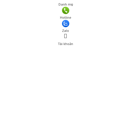
Danh mục
Giá: 1,111,001 đ
Hotline
Thêm vào giỏ hàng
Zalo
Tài khoản
0
Tài khoản