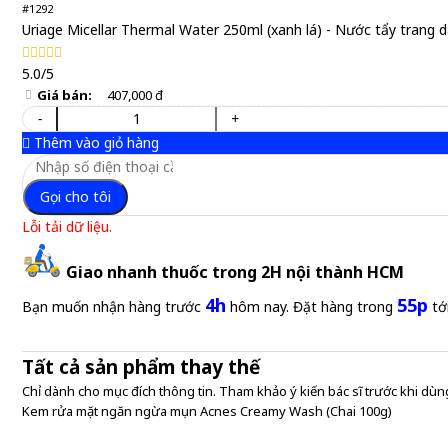
#1292
Uriage Micellar Thermal Water 250ml (xanh lá) - Nước tẩy trang 
5.0/5
Giá bán:
407,000 đ
-
+
Thêm vào giỏ hàng
Gọi cho tôi
Lỗi tải dữ liệu.
Giao nhanh thuốc trong 2H nội thành HCM
4h
55p
Bạn muốn nhận hàng trước
hôm nay. Đặt hàng trong
tớ
Tất cả sản phẩm thay thế
Chỉ dành cho mục đích thông tin. Tham khảo ý kiến bác sĩ trước khi dùng
Kem rửa mặt ngăn ngừa mụn Acnes Creamy Wash (Chai 100g)