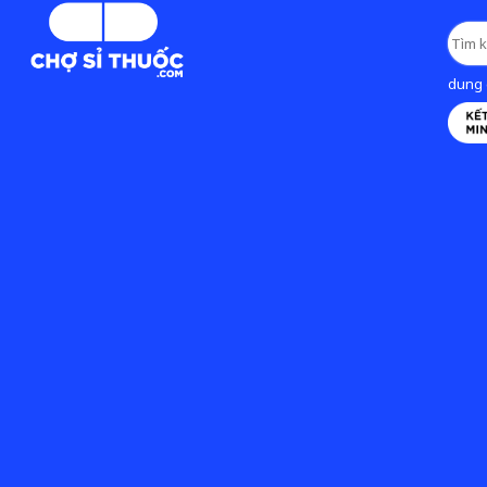
dung d