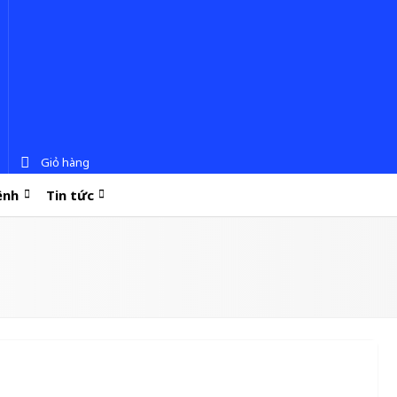
Giỏ hàng
ệnh
Tin tức