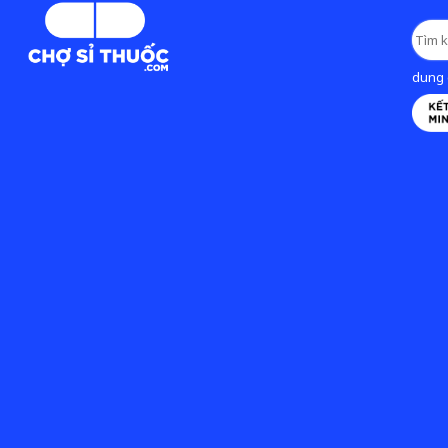
dung d