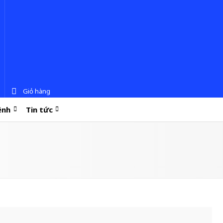
Giỏ hàng
ệnh
Tin tức