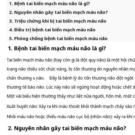
1. Bệnh tai biến mạch máu não là gì?
2. Nguyên nhân gây tai biến mạch máu não?
3. Triệu chứng khi bị tai biến mạch máu não
4. Điều trị bệnh tai biến mạch máu não
5. Phòng chống bệnh tai biến mạch máu não
1. Bệnh tai biến mạch máu não là gì?
Tai biến mạch máu não (hay còn gọi là đột quỵ não) là một hội c
trạng não thiếu sót chức năng, bị tổn thương do nguyên nhân mạ
chấn thương sọ não. Đây là bệnh lý do tổn thương não đột ngột
thương tế bào não. Lúc này não sẽ ngừng hoạt động hoặc chết đi 
Một vài biểu hiện thường thấy như: liệt nửa người, hôn mê, mất c
Xuất huyết não: Xảy ra khi máu thoát khỏi thành mạch chảy và
Nhồi máu não hoặc thiếu máu não cục bộ (nhũn não): xảy ra khi 
2. Nguyên nhân gây tai biến mạch máu não?