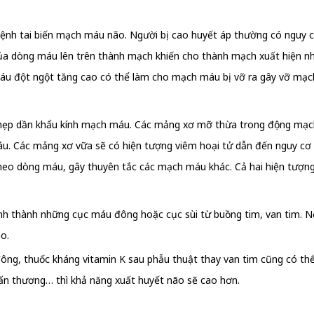
nh tai biến mạch máu não. Người bị cao huyết áp thường có nguy cơ b
của dòng máu lên trên thành mạch khiến cho thành mạch xuất hiện nh
máu đột ngột tăng cao có thể làm cho mạch máu bị vỡ ra gây vỡ mạc
 hẹp dần khẩu kính mạch máu. Các mảng xơ mỡ thừa trong động mạch
u. Các mảng xơ vữa sẽ có hiện tượng viêm hoại tử dẫn đến nguy cơ
theo dòng máu, gây thuyên tắc các mạch máu khác. Cả hai hiện tượn
hình thành những cục máu đông hoặc cục sùi từ buồng tim, van tim. 
o.
đông, thuốc kháng vitamin K sau phẫu thuật thay van tim cũng có th
ấn thương… thì khả năng xuất huyết não sẽ cao hơn.