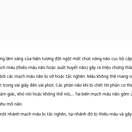
hứng lâm sàng của hiện tượng đột ngột mất chức năng não cục bộ cấp t
ch máu (thiếu máu não hoặc xuất huyết não) gây ra triệu chứng thần
 bởi các mạch máu não bị vỡ hoặc tắc nghẽn. Máu không thể mang oxy
trong vài giây đến vài phút. Các phần não khi bị chết thì phần cơ 
ảm giác, khó nói hoặc không thể nói,... Tai biến mạch máu não gồm 2 
o nhu mô não.
một nhánh mạch máu bị tắc nghẽn, tại nhánh đó bị thiếu máu và gây 