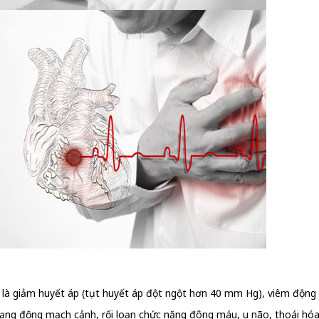
 là giảm huyết áp (tụt huyết áp đột ngột hơn 40 mm Hg), viêm động
dạng động mạch cảnh, rối loạn chức năng đông máu, u não, thoái hóa