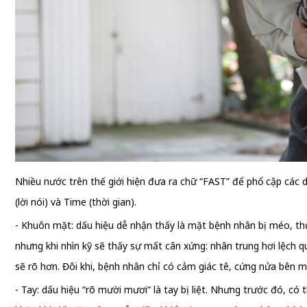
Nhiều nước trên thế giới hiện đưa ra chữ “FAST” để phổ cập các d
(lời nói) và Time (thời gian).
- Khuôn mặt: dấu hiệu dễ nhận thấy là mặt bệnh nhân bị méo, th
nhưng khi nhìn kỹ sẽ thấy sự mất cân xứng: nhân trung hơi lệch 
sẽ rõ hơn. Đôi khi, bệnh nhân chỉ có cảm giác tê, cứng nửa bên 
- Tay: dấu hiệu “rõ mười mươi” là tay bị liệt. Nhưng trước đó, c