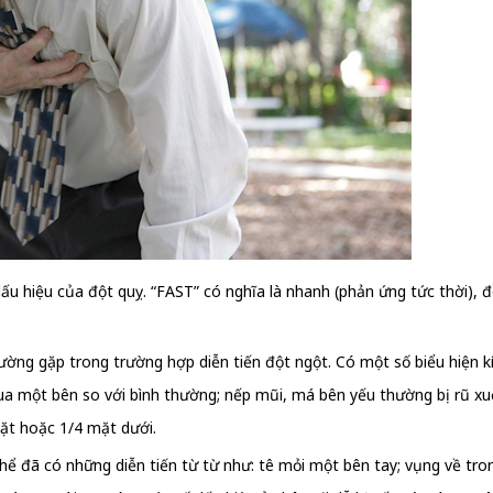
ấu hiệu của đột quỵ. “FAST” có nghĩa là nhanh (phản ứng tức thời), đồ
ường gặp trong trường hợp diễn tiến đột ngột. Có một số biểu hiện
qua một bên so với bình thường; nếp mũi, má bên yếu thường bị rũ x
mặt hoặc 1/4 mặt dưới.
ó thể đã có những diễn tiến từ từ như: tê mỏi một bên tay; vụng về tr