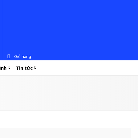
Giỏ hàng
ệnh
Tin tức