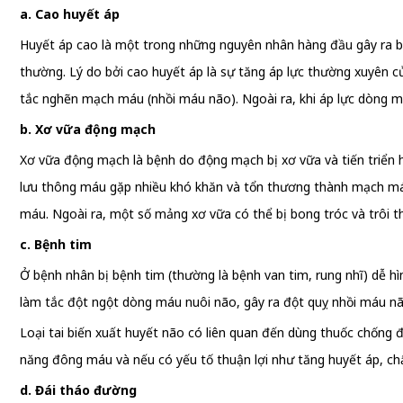
a. Cao huyết áp
Huyết áp cao là một trong những nguyên nhân hàng đầu gây ra bệ
thường. Lý do bởi cao huyết áp là sự tăng áp lực thường xuyên 
tắc nghẽn mạch máu (nhồi máu não). Ngoài ra, khi áp lực dòng 
b. Xơ vữa động mạch
Xơ vữa động mạch là bệnh do động mạch bị xơ vữa và tiến triển
lưu thông máu gặp nhiều khó khăn và tổn thương thành mạch má
máu. Ngoài ra, một số mảng xơ vữa có thể bị bong tróc và trôi 
c. Bệnh tim
Ở bệnh nhân bị bệnh tim (thường là bệnh van tim, rung nhĩ) dễ 
làm tắc đột ngột dòng máu nuôi não, gây ra đột quỵ nhồi máu nã
Loại tai biến xuất huyết não có liên quan đến dùng thuốc chống 
năng đông máu và nếu có yếu tố thuận lợi như tăng huyết áp, ch
d. Đái tháo đường