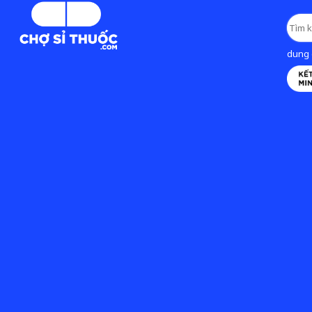
dung d