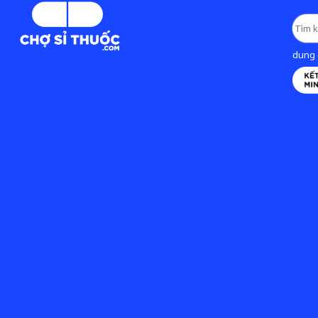
dung d