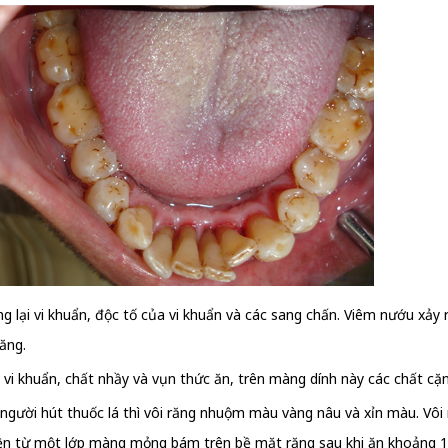
 lại vi khuẩn, độc tố của vi khuẩn và các sang chấn. Viêm nướu xảy 
ăng.
 khuẩn, chất nhầy và vụn thức ăn, trên màng dính này các chất cặn
 người hút thuốc lá thì vôi răng nhuộm màu vàng nâu và xỉn màu. Vô
iện từ một lớp màng mỏng bám trên bề mặt răng sau khi ăn khoảng 15