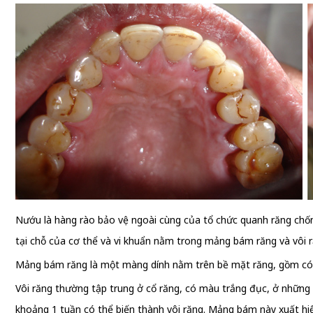
Nướu là hàng rào bảo vệ ngoài cùng của tổ chức quanh răng chống
tại chỗ của cơ thể và vi khuẩn nằm trong mảng bám răng và vôi r
Mảng bám răng là một màng dính nằm trên bề mặt răng, gồm có vi
Vôi răng thường tập trung ở cổ răng, có màu trắng đục, ở những
khoảng 1 tuần có thể biến thành vôi răng. Mảng bám này xuất h