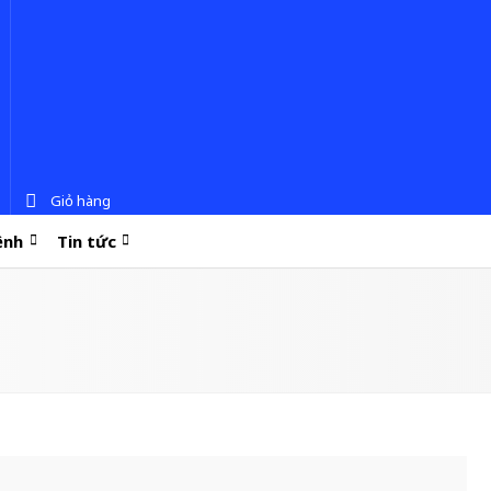
Giỏ hàng
ệnh
Tin tức