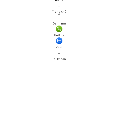
Trang chủ
Danh mục
Giá: 650,000 đ
Hotline
Thêm vào giỏ hàng
Zalo
Tài khoản
0