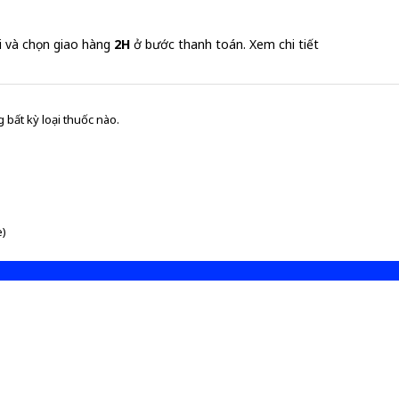
i và chọn giao hàng
2H
ở bước thanh toán.
Xem chi tiết
 bất kỳ loại thuốc nào.
e)