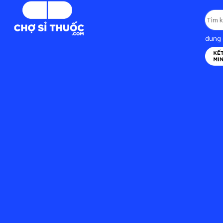
dung d