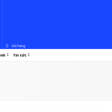
Giỏ hàng
ệnh
Tin tức