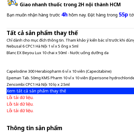
Giao nhanh thuốc trong 2H nội thành HCM
4h
55p
Bạn muốn nhận hàng trước
hôm nay. Đặt hàng trong
tớ
Tất cả sản phẩm thay thế
Chỉ dành cho mục đích thông tin. Tham khảo ý kiến bác sĩ trước khi dùng
Nebusal 6 CPC1 Hà Nội 1 vỉ x 5 ống x 5ml
Blanc EX Beyou Lux 10 chai x 50ml - Nước uống dưỡng da
Capelodine 300 Herabiopharm 6 vỉ x 10 viên (Capecitabine)
Epeman Tab. 50mg KMS Pharm 10 vỉ x 10 viên (Eperisone hydrochlorid
Zencombi CPC1 Hà Nội 10 lọ x 2.5ml
Xem tất cả sản phẩm thay thế
Lỗi tải dữ liệu.
Lỗi tải dữ liệu.
Lỗi tải dữ liệu.
Thông tin sản phẩm