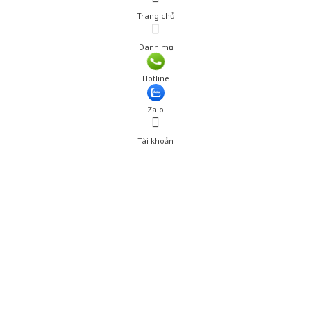
Trang chủ
Danh mục
Giá: 880,001 đ
Hotline
Thêm vào giỏ hàng
Zalo
Tài khoản
0
Tài khoản