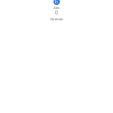
Thêm vào giỏ hàng
Zalo
Tài khoản
0
Tài khoản