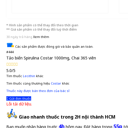
* Hình sản phẩm có thể thay đổi theo thời gian
** Giá sản phẩm có thể thay đổi tuỳ thời điểm
30 ngày trả hàng
Xem thêm
Các sản phẩm được đóng gói và bảo quản an toàn.
#444
Tảo biển Spirulina Costar 1000mg, Chai 365 viên
5.0/5
Tìm thuốc
Lecithin
khác
Tìm thuốc cùng thương hiệu
Costar
khác
Thuốc này được bán theo đơn của bác sĩ
Gửi đơn thuốc
Lỗi tải dữ liệu.
Giao nhanh thuốc trong 2H nội thành HCM
4h
55p
Bạn muốn nhận hàng trước
hôm nay. Đặt hàng trong
tớ