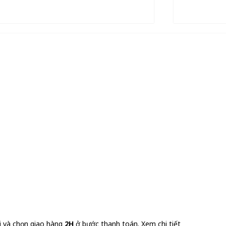
i và chọn giao hàng
2H
ở bước thanh toán.
Xem chi tiết