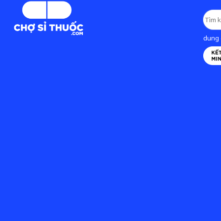
dung d