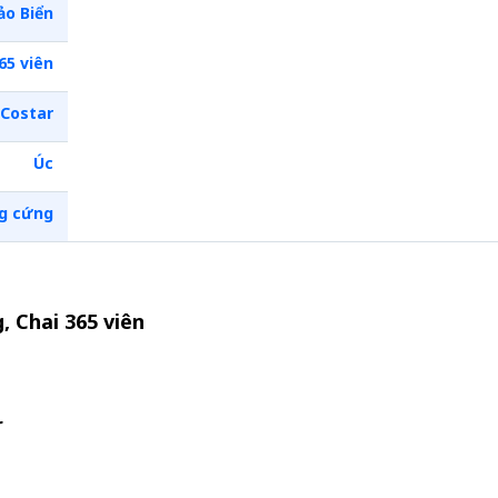
ảo Biển
65 viên
Costar
Úc
g cứng
, Chai 365 viên
r