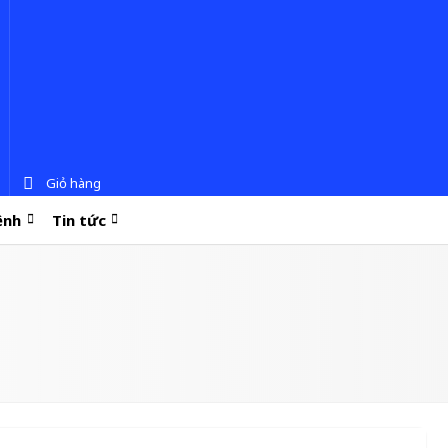
Giỏ hàng
ệnh
Tin tức