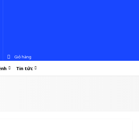
Giỏ hàng
ệnh
Tin tức