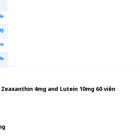
de
Mỹ
ềm
de
e Zeaxanthin 4mg and Lutein 10mg 60 viên
mg