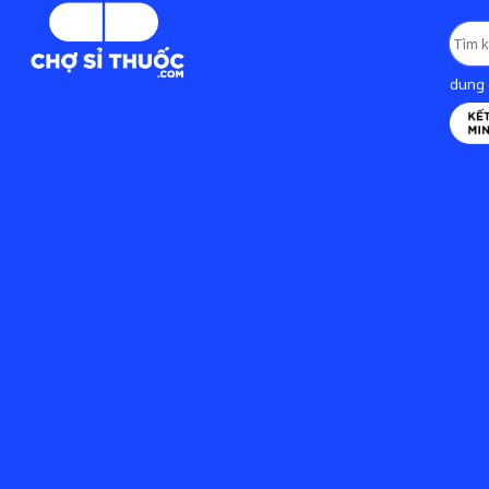
dung d