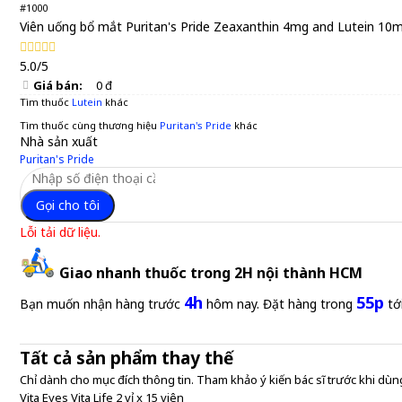
#1000
Viên uống bổ mắt Puritan's Pride Zeaxanthin 4mg and Lutein 10m
5.0/5
Giá bán:
0 đ
Tìm thuốc
Lutein
khác
Tìm thuốc cùng thương hiệu
Puritan's Pride
khác
Nhà sản xuất
Puritan's Pride
Gọi cho tôi
Lỗi tải dữ liệu.
Giao nhanh thuốc trong 2H nội thành HCM
4h
55p
Bạn muốn nhận hàng trước
hôm nay. Đặt hàng trong
tớ
Tất cả sản phẩm thay thế
Chỉ dành cho mục đích thông tin. Tham khảo ý kiến bác sĩ trước khi dùng
Vita Eyes Vita Life 2 vỉ x 15 viên