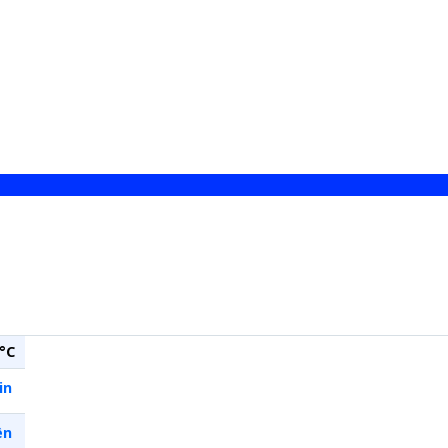
°C
in
ên