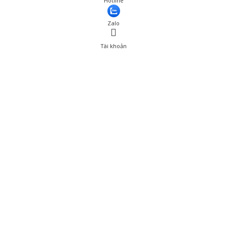
Hotline
Thêm vào giỏ hàng
Zalo
Tài khoản
0
Tài khoản