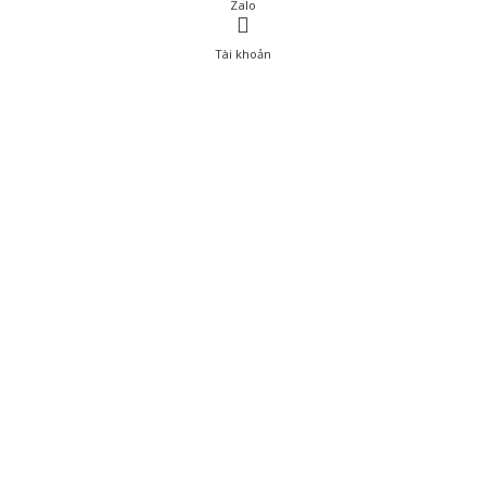
Zalo
Tài khoản
0
Tài khoản