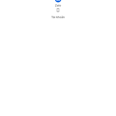
Zalo
Tài khoản
0
Tài khoản