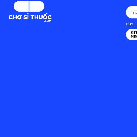
dung d