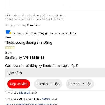
* Hình sản phẩm có thể thay đổi theo thời gian
** Giá sản phẩm có thể thay đổi tuỳ thời điểm
30 ngày trả hàng
Xem thêm
Các sản phẩm được đóng gói và bảo quản an toàn.
#167
Thuốc cường dương Sife 50mg
5.0/5
Số đăng ký:
VN-18540-14
Cách tra cứu số đăng ký thuốc được cấp phép
Quy cách
Hộp 04 viên
Combo 03 Hộp
Combo 05 Hộp
Tìm thuốc
Sildenafil
khác
Tìm thuốc cùng thương hiệu
Hetero
khác
Thuốc này được bán theo đơn của bác sĩ