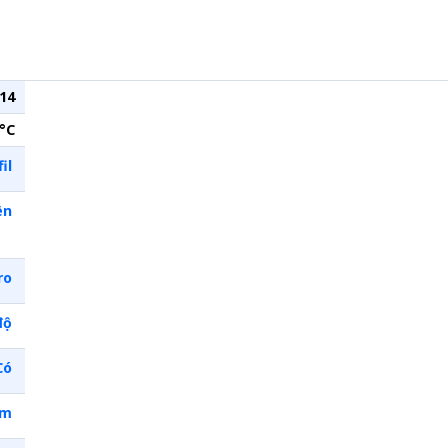
14
°C
il
ên
ro
độ
Có
im