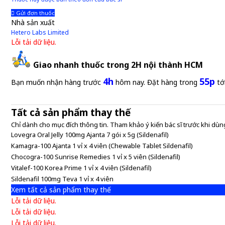
Gửi đơn thuốc
Nhà sản xuất
Hetero Labs Limited
Lỗi tải dữ liệu.
Giao nhanh thuốc trong 2H nội thành HCM
4h
55p
Bạn muốn nhận hàng trước
hôm nay. Đặt hàng trong
tớ
Tất cả sản phẩm thay thế
Chỉ dành cho mục đích thông tin. Tham khảo ý kiến bác sĩ trước khi dùng
Lovegra Oral Jelly 100mg Ajanta 7 gói x 5g (Sildenafil)
Kamagra-100 Ajanta 1 vỉ x 4 viên (Chewable Tablet Sildenafil)
Chocogra-100 Sunrise Remedies 1 vỉ x 5 viên (Sildenafil)
Vitalef-100 Korea Prime 1 vỉ x 4 viên (Sildenafil)
Sildenafil 100mg Teva 1 vỉ x 4 viên
Xem tất cả sản phẩm thay thế
Lỗi tải dữ liệu.
Lỗi tải dữ liệu.
Lỗi tải dữ liệu.