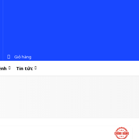
Giỏ hàng
ệnh
Tin tức