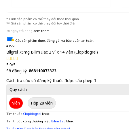
* Hình sản phẩm có thể thay đổi theo thời gian
** Giá sản phẩm có thể thay đổi tuỳ thời điểm
30 ngày trả hàng
Xem thêm
Các sản phẩm được đóng gói và bảo quản an toàn.
#1558
Bilgrel 75mg Bilim Ilac 2 vỉ x 14 viên (Clopidogrel)
5.0/5
Số đăng ký:
868110073323
Cách tra cứu số đăng ký thuốc được cấp phép
Quy cách
Viên
Hộp 28 viên
Tìm thuốc
Clopidogrel
khác
Tìm thuốc cùng thương hiệu
Bilim Ilac
khác
Thuốc này được bán theo đơn của bác sĩ