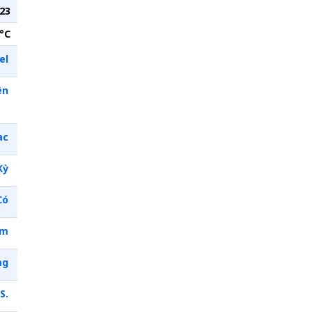
23
°C
el
ên
ac
Kỳ
Có
im
mg
S.