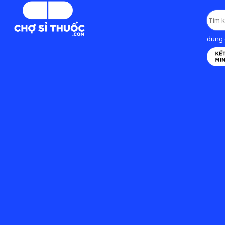
dung d