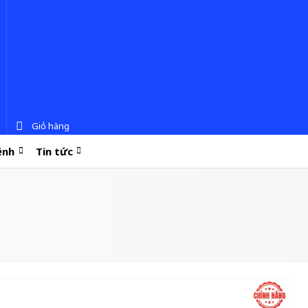
Giỏ hàng
ệnh
Tin tức