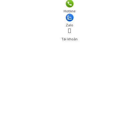
Giá: 339,000 đ
Hotline
Thêm vào giỏ hàng
Zalo
Tài khoản
0
Tài khoản