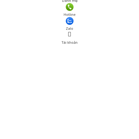
Danh mục
Giá: 185,000 đ
Hotline
Thêm vào giỏ hàng
Zalo
Tài khoản
0
Tài khoản