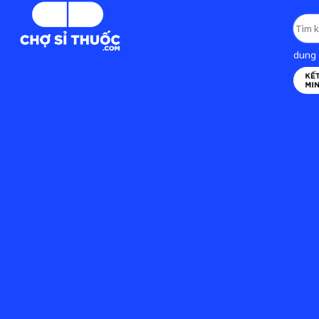
dung d