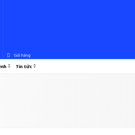
Giỏ hàng
ệnh
Tin tức