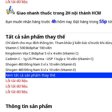
Lỗi tải dữ liệu.
Giao nhanh thuốc trong 2H nội thành HCM
4h
55p
Bạn muốn nhận hàng trước
hôm nay. Đặt hàng trong
tớ
Tất cả sản phẩm thay thế
Chỉ dành cho mục đích thông tin. Tham khảo ý kiến bác sĩ trước khi dùng
Vitamin C 500 Bidiphar 100 viên
Kingdomin Vita C Bidiphar 5 vỉ x 4 viên (Vitamin C)
Cadimin C - 1g US Pharma - USP 1 tuýp x 10 viên (Vitamin C)
Shogen 400 Đông Nam 3 vỉ x 10 viên (Vitamin E)
Shogen 400 Đông Nam 6 vỉ x 10 viên (Vitamin E)
Xem tất cả sản phẩm thay thế
Lỗi tải dữ liệu.
Lỗi tải dữ liệu.
Lỗi tải dữ liệu.
Thông tin sản phẩm