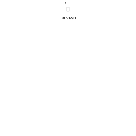
Zalo
Tài khoản
0
Tài khoản