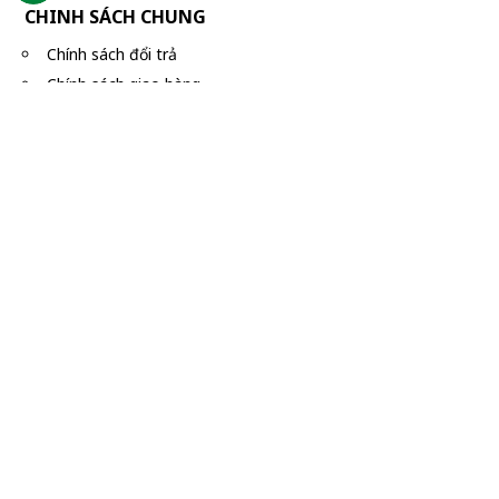
CHINH SÁCH CHUNG
Chính sách đổi trả
Chính sách giao hàng
Chính sách bảo mật
CHOSITHUOC.COM
345 Nguyễn Văn Công, Phường Hạnh Thông (P.3, Gò Vấp)
CSKH:
028.6686 3399
-
0909 54 6070
TDV:
Trần Văn An - 0902 346 379
Email:
chosithuoc.com@gmail.com
Website:
www.chosithuoc.com
© Bản quyền thuộc về chosithuoc.com
Hiệu quả của sản phẩm có thể thay đổi tùy theo cơ địa của mỗi ngư
Sản phầm này không phải là thuốc và không có tác dụng thay thế 