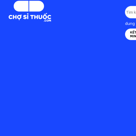
dung d