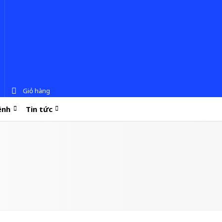
Giỏ hàng
ệnh
Tin tức