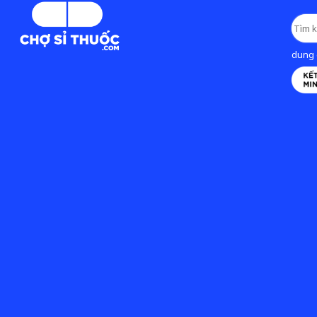
dung d