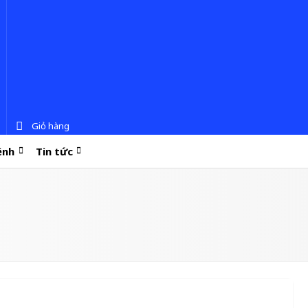
Giỏ hàng
ệnh
Tin tức