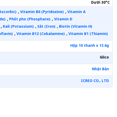
Dưới 30°C
Ascorbic)
,
Vitamin B6 (Pyridoxine)
,
Vitamin A
ide)
,
Phốt pho (Phosphate)
,
Vitamin D
,
Kali (Potassium)
,
Sắt (Iron)
,
Biotin (Vitamin H)
flavin)
,
Vitamin B12 (Cobalamine)
,
Vitamin B1 (Thiamin)
Hộp 10 thanh x 13.6g
Glico
Nhật Bản
ICREO CO., LTD