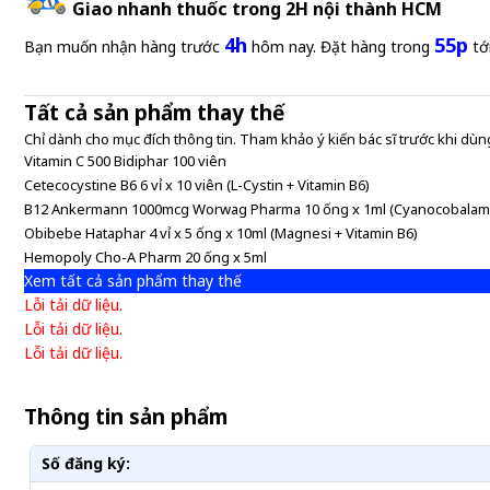
Giao nhanh thuốc trong 2H nội thành HCM
4h
55p
Bạn muốn nhận hàng trước
hôm nay. Đặt hàng trong
tớ
Tất cả sản phẩm thay thế
Chỉ dành cho mục đích thông tin. Tham khảo ý kiến bác sĩ trước khi dùng
Vitamin C 500 Bidiphar 100 viên
Cetecocystine B6 6 vỉ x 10 viên (L-Cystin + Vitamin B6)
B12 Ankermann 1000mcg Worwag Pharma 10 ống x 1ml (Cyanocobalam
Obibebe Hataphar 4 vỉ x 5 ống x 10ml (Magnesi + Vitamin B6)
Hemopoly Cho-A Pharm 20 ống x 5ml
Xem tất cả sản phẩm thay thế
Lỗi tải dữ liệu.
Lỗi tải dữ liệu.
Lỗi tải dữ liệu.
Thông tin sản phẩm
Số đăng ký: