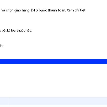
i và chọn giao hàng
2H
ở bước thanh toán.
Xem chi tiết
 bất kỳ loại thuốc nào.
in)