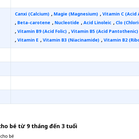
Canxi (Calcium)
,
Magie (Magnesium)
,
Vitamin C (Acid 
,
Beta-carotene
,
Nucleotide
,
Acid Linoleic
,
Clo (Chlor
,
Vitamin B9 (Acid Folic)
,
Vitamin B5 (Acid Pantothenic)
,
Vitamin E
,
Vitamin B3 (Niacinamide)
,
Vitamin B2 (Ribo
cho bé từ 9 tháng đến 3 tuổi
 cho bé