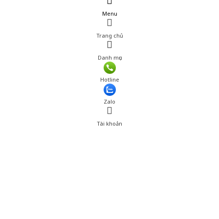
Menu
Trang chủ
Danh mục
Giá: 780,000 đ
Hotline
Thêm vào giỏ hàng
Zalo
Tài khoản