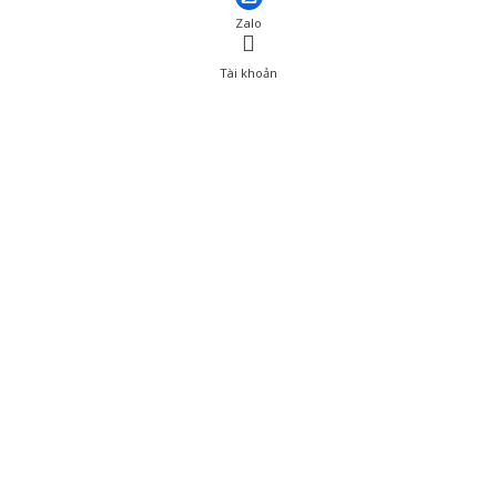
Zalo
Tài khoản
0
Tài khoản