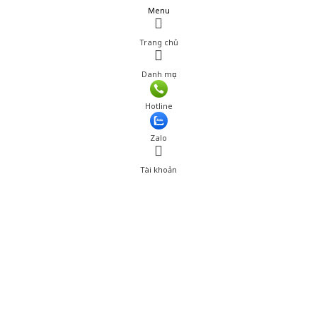
Menu
Trang chủ
Danh mục
Giá: 130,000 đ
Hotline
Thêm vào giỏ hàng
Zalo
Tài khoản