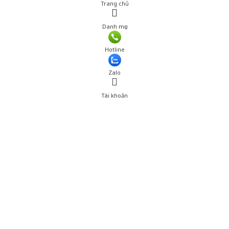
Trang chủ
Danh mục
Giá: 260,000 đ
Hotline
Thêm vào giỏ hàng
Zalo
Tài khoản
0
Tài khoản