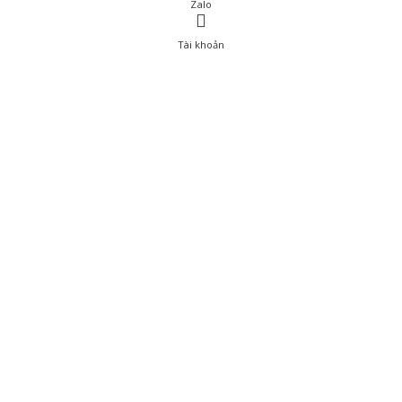
Zalo
Tài khoản
0
Tài khoản