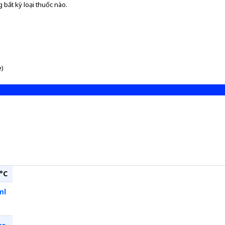
 bất kỳ loại thuốc nào.
e)
°C
ml