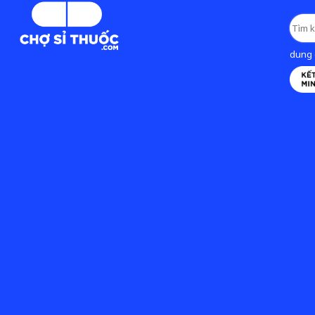
dung d