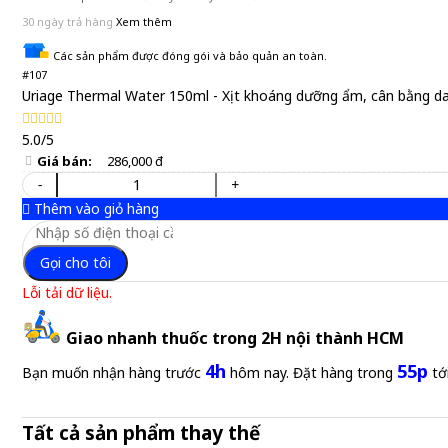
30 ngày trả hàng
Xem thêm
Các sản phẩm được đóng gói và bảo quản an toàn.
#107
Uriage Thermal Water 150ml - Xịt khoáng dưỡng ẩm, cân bằng d
5.0/5
Giá bán:
286,000 đ
-
+
Thêm vào giỏ hàng
Gọi cho tôi
Lỗi tải dữ liệu.
Giao nhanh thuốc trong 2H nội thành HCM
4h
55p
Bạn muốn nhận hàng trước
hôm nay. Đặt hàng trong
tớ
Tất cả sản phẩm thay thế