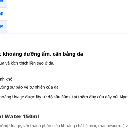
ge
áp
ge
ịt khoáng dưỡng ẩm, cân bằng da
 và kích thích liền sẹo ở da.
anh khô.
ường sự bảo vệ tự nhiên của da.
oáng Uriage được lấy từ độ sâu 80m, tại thềm đáy của dãy núi Alpes
l Water 150ml
óng Uriage, với thành phần giàu khoáng chất (canxi, magnesium…) v