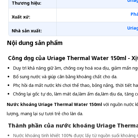
Uria
Thương hiệu:
Ph
Xuất xứ:
Uria
Nhà sản xuất:
Nội dung sản phẩm
Công dụng của Uriage Thermal Water 150ml - X
Duy trì khả năng giữ ầm, chống oxy hoá xoa dịu, giảm mẩn ngứa
Bổ sung nước và giúp cân bằng khoáng chất cho da.
Phục hồi da mất nước khi chơi thể thao, bỏng nắng, thời tiết h
Chống lại gốc tự do, làm mát da,làm ẩm da,làm dịu da, tăng c
Nước khoáng Uriage Thermal Water 150ml
với nguồn nước kh
lượng, mang lại sự tươi trẻ cho làn da.
Thành phần của nước khoáng Uriage Therma
Nước khoáng tinh khiết 100% được lấy từ nguồn suối khoáng n