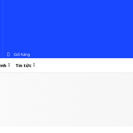
Giỏ hàng
ệnh
Tin tức