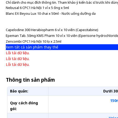
Chỉ dành cho mục đích thông tin. Tham khảo ý kiến bác sĩ trước khi dùng
Nebusal 6 CPC1 Hà Nội 1 vỉ x 5 ống x 5ml
Blanc EX Beyou Lux 10 chai x 50ml - Nước uống dưỡng da
Capelodine 300 Herabiopharm 6 vỉ x 10 viên (Capecitabine)
Epeman Tab. 50mg KMS Pharm 10 vỉ x 10 viên (Eperisone hydrochlorid
Zencombi CPC1 Hà Nội 10 lọ x 2.5ml
Xem tất cả sản phẩm thay thế
Lỗi tải dữ liệu.
Lỗi tải dữ liệu.
Lỗi tải dữ liệu.
Thông tin sản phẩm
Bảo quản:
Dưới 30
150
Quy cách đóng
gói: