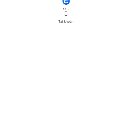
Zalo
Tài khoản
0
Tài khoản