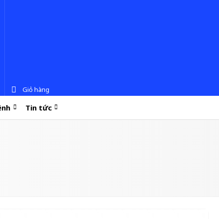
Giỏ hàng
ệnh
Tin tức