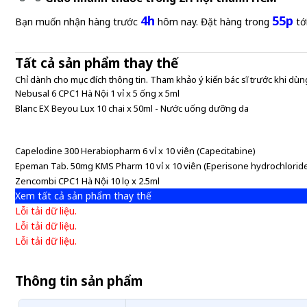
4h
55p
Bạn muốn nhận hàng trước
hôm nay. Đặt hàng trong
tớ
Tất cả sản phẩm thay thế
Chỉ dành cho mục đích thông tin. Tham khảo ý kiến bác sĩ trước khi dùng
Nebusal 6 CPC1 Hà Nội 1 vỉ x 5 ống x 5ml
Blanc EX Beyou Lux 10 chai x 50ml - Nước uống dưỡng da
Capelodine 300 Herabiopharm 6 vỉ x 10 viên (Capecitabine)
Epeman Tab. 50mg KMS Pharm 10 vỉ x 10 viên (Eperisone hydrochlorid
Zencombi CPC1 Hà Nội 10 lọ x 2.5ml
Xem tất cả sản phẩm thay thế
Lỗi tải dữ liệu.
Lỗi tải dữ liệu.
Lỗi tải dữ liệu.
Thông tin sản phẩm