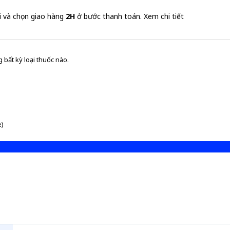
i và chọn giao hàng
2H
ở bước thanh toán.
Xem chi tiết
 bất kỳ loại thuốc nào.
e)