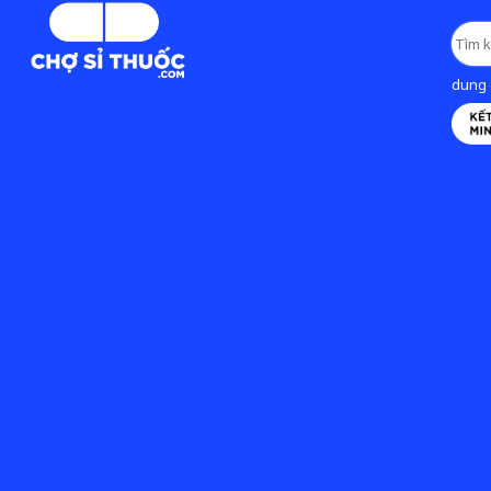
dung d