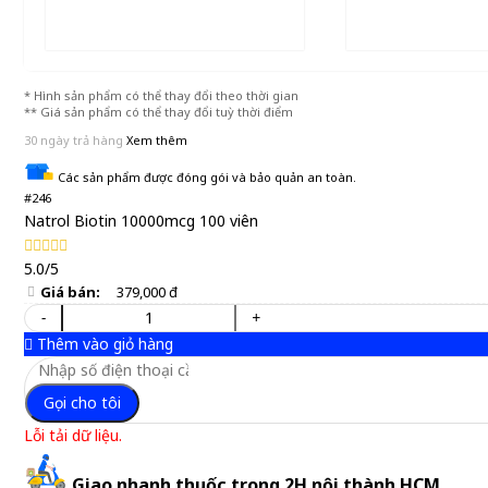
* Hình sản phẩm có thể thay đổi theo thời gian
** Giá sản phẩm có thể thay đổi tuỳ thời điểm
30 ngày trả hàng
Xem thêm
Các sản phẩm được đóng gói và bảo quản an toàn.
#246
Natrol Biotin 10000mcg 100 viên
5.0/5
Giá bán:
379,000 đ
-
+
Thêm vào giỏ hàng
Gọi cho tôi
Lỗi tải dữ liệu.
Giao nhanh thuốc trong 2H nội thành HCM