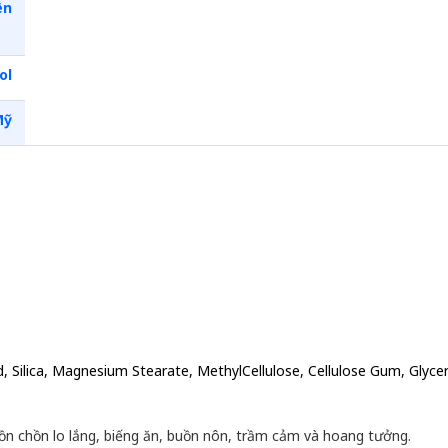
ên
ol
Mỹ
, Silica, Magnesium Stearate, MethylCellulose, Cellulose Gum, Glyceri
bồn chồn lo lắng, biếng ăn, buồn nôn, trầm cảm và hoang tưởng.