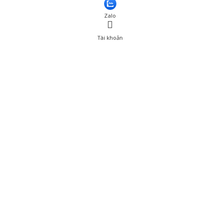
Thêm vào giỏ hàng
Zalo
Tài khoản
0
Tài khoản