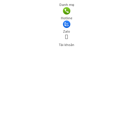
Danh mục
Giá: 2,100,000 đ
Hotline
Thêm vào giỏ hàng
Zalo
Tài khoản
0
Tài khoản