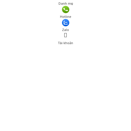
Danh mục
Giá: 1,455,000 đ
Hotline
Thêm vào giỏ hàng
Zalo
Tài khoản
0
Tài khoản