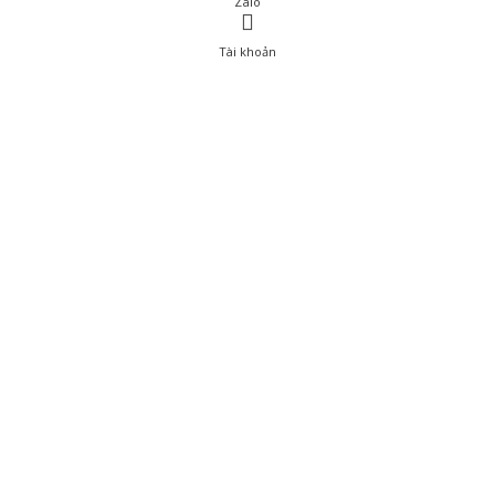
Zalo
Tài khoản
0
Tài khoản