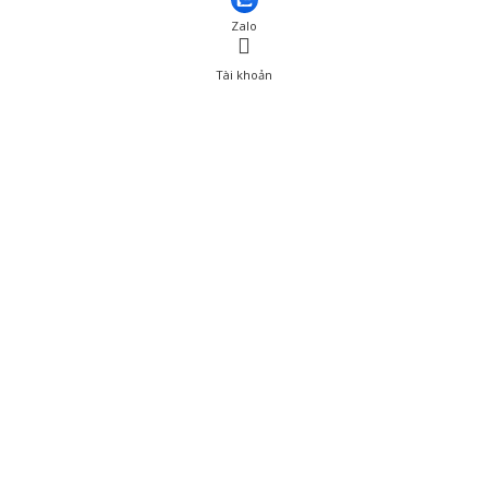
Zalo
Tài khoản
0
Tài khoản