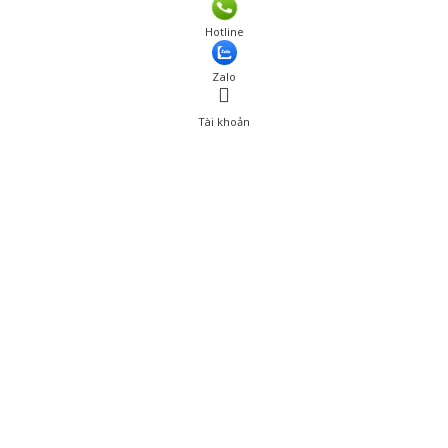
Giá: 160,000 đ
Hotline
Thêm vào giỏ hàng
Zalo
Tài khoản
0
Tài khoản