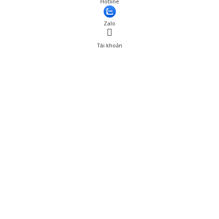
Hotline
Thêm vào giỏ hàng
Zalo
Tài khoản
0
Tài khoản